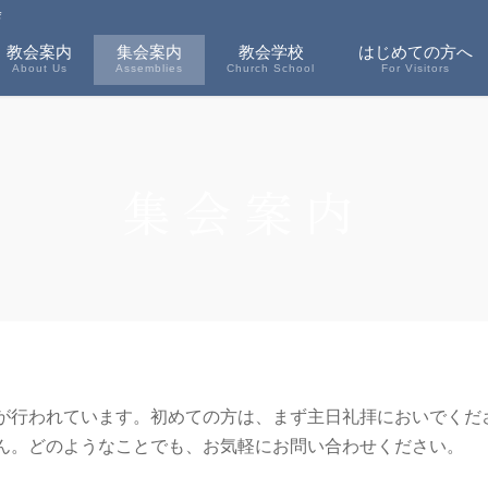
会
教会案内
集会案内
教会学校
はじめての方へ
About Us
Assemblies
Church School
For Visitors
集会案内
が行われています。初めての方は、まず主日礼拝においでくだ
ん。どのようなことでも、お気軽にお問い合わせください。