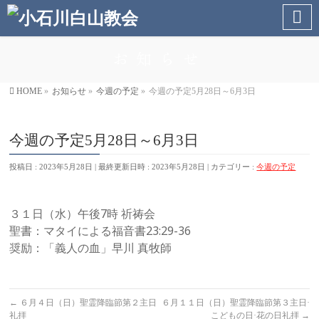
お知らせ
HOME
»
お知らせ
»
今週の予定
»
今週の予定5月28日～6月3日
今週の予定5月28日～6月3日
投稿日 : 2023年5月28日
最終更新日時 : 2023年5月28日
カテゴリー :
今週の予定
３１日（水）午後7時 祈祷会
聖書：マタイによる福音書23:29-36
奨励：「義人の血」早川 真牧師
←
６月４日（日）聖霊降臨節第２主日
６月１１日（日）聖霊降臨節第３主日·
礼拝
こどもの日·花の日礼拝
→