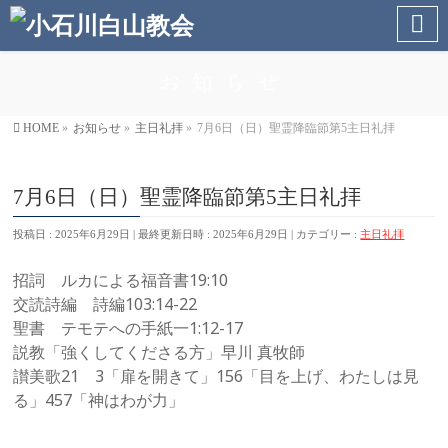
お知らせ
HOME
»
お知らせ
»
主日礼拝
»
7月6日（日）聖霊降臨節第5主日礼拝
7月6日（日）聖霊降臨節第5主日礼拝
投稿日 : 2025年6月29日
最終更新日時 : 2025年6月29日
カテゴリー :
主日礼拝
招詞 ルカによる福音書19:10
交読詩編 詩編103:14-22
聖書 テモテへの手紙一1:12-17
説教「強くしてくださる方」早川 真牧師
讃美歌21 3「扉を開きて」156「目を上げ、わたしは見
る」457「神はわが力」